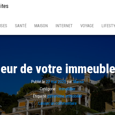
ites
ISES
SANTÉ
MAISON
INTERNET
VOYAGE
LIFEST
leur de votre immeubl
Publié le
22 mai 2025
par
Marise
Catégorie :
Immobilier
Étiqueté
patrimoine immobilier
Laisser un commentaire