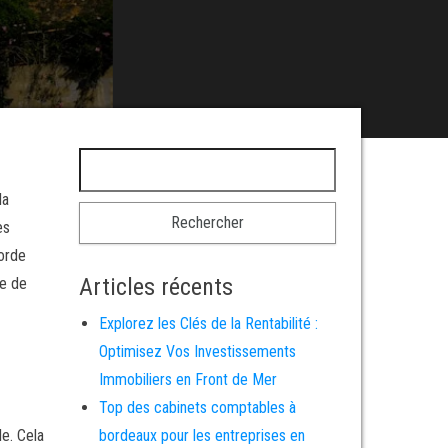
Rechercher :
la
es
borde
Articles récents
re de
Explorez les Clés de la Rentabilité :
Optimisez Vos Investissements
Immobiliers en Front de Mer
Top des cabinets comptables à
le. Cela
bordeaux pour les entreprises en