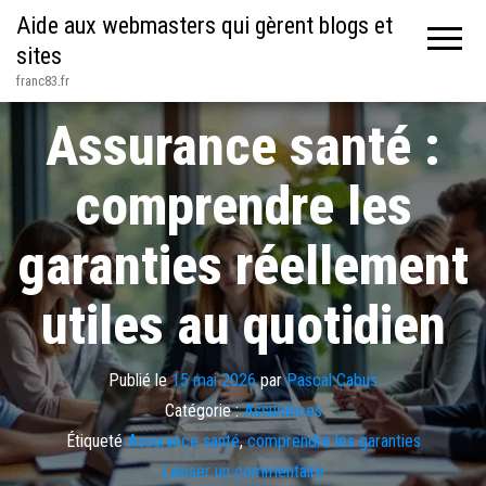
Aide aux webmasters qui gèrent blogs et
sites
franc83.fr
Assurance santé :
comprendre les
garanties réellement
utiles au quotidien
Publié le
15 mai 2026
par
Pascal Cabus
Catégorie :
Assurances
Étiqueté
Assurance santé
,
comprendre les garanties
Laisser un commentaire