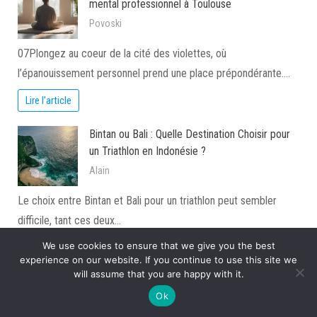
mental professionnel à Toulouse
Povoski
07Plongez au coeur de la cité des violettes, où
l’épanouissement personnel prend une place prépondérante.…
Lire l'article
Bintan ou Bali : Quelle Destination Choisir pour
un Triathlon en Indonésie ?
Alain
Le choix entre Bintan et Bali pour un triathlon peut sembler
difficile, tant ces deux…
We use cookies to ensure that we give you the best
Lire l'article
experience on our website. If you continue to use this site we
will assume that you are happy with it.
Découvrir les faces cachées de Sao Paulo
Ok
durant une classe de découverte