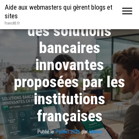
Aide aux webmasters qui gèrent blogs et
Plongez au cœur
sites
franc83.fr
des solutions
bancaires
innovantes
proposées par les
institutions
françaises
Publié le
7 juillet 2026
par
Marise