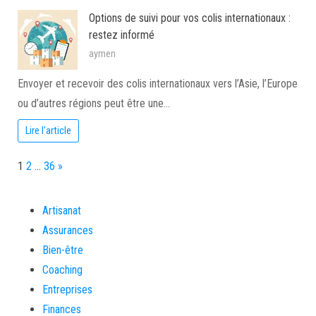
Options de suivi pour vos colis internationaux :
restez informé
aymen
Envoyer et recevoir des colis internationaux vers l’Asie, l’Europe
ou d’autres régions peut être une…
Lire l'article
Page:
Next
1
2
…
36
»
Artisanat
Assurances
Bien-être
Coaching
Entreprises
Finances