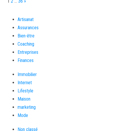
Page:
Next
1
2
…
36
»
Artisanat
Assurances
Bien-être
Coaching
Entreprises
Finances
Immobilier
Internet
Lifestyle
Maison
marketing
Mode
Non classé