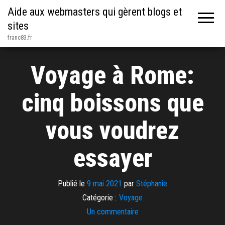
Aide aux webmasters qui gèrent blogs et
sites
franc83.fr
Voyage à Rome:
cinq boissons que
vous voudrez
essayer
Publié le
9 mai 2021
par
Stéphanie
Catégorie :
Voyage
Un commentaire