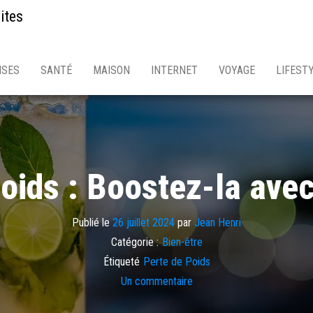
ites
ISES
SANTÉ
MAISON
INTERNET
VOYAGE
LIFEST
oids : Boostez-la avec 
Publié le
26 juillet 2024
par
Jean Henri
Catégorie :
Bien-être
Étiqueté
Perte de Poids
Un commentaire