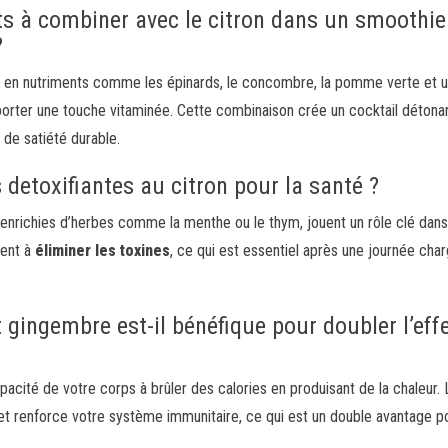
nts à combiner avec le citron dans un smoothie
?
es en nutriments comme les épinards, le concombre, la pomme verte et 
pporter une touche vitaminée. Cette combinaison crée un cocktail détona
de satiété durable.
s detoxifiantes au citron pour la santé ?
nt enrichies d’herbes comme la menthe ou le thym, jouent un rôle clé dans
ident à
éliminer les toxines
, ce qui est essentiel après une journée cha
 gingembre est-il bénéfique pour doubler l’eff
ité de votre corps à brûler des calories en produisant de la chaleur. 
 et renforce votre système immunitaire, ce qui est un double avantage p