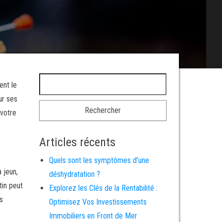
Rechercher :
ent le
ur ses
 votre
Articles récents
Quels sont les symptômes d’une
 jeun,
déshydratation ?
tin peut
Explorez les Clés de la Rentabilité :
s
Optimisez Vos Investissements
Immobiliers en Front de Mer