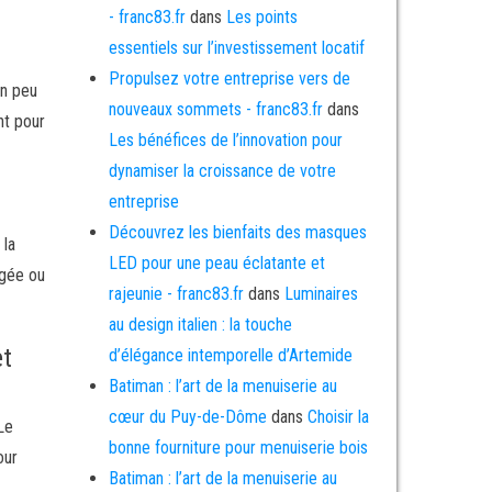
- franc83.fr
dans
Les points
essentiels sur l’investissement locatif
Propulsez votre entreprise vers de
un peu
nouveaux sommets - franc83.fr
dans
nt pour
Les bénéfices de l’innovation pour
dynamiser la croissance de votre
entreprise
Découvrez les bienfaits des masques
 la
LED pour une peau éclatante et
rgée ou
rajeunie - franc83.fr
dans
Luminaires
au design italien : la touche
et
d’élégance intemporelle d’Artemide
Batiman : l’art de la menuiserie au
cœur du Puy-de-Dôme
dans
Choisir la
Le
bonne fourniture pour menuiserie bois
our
Batiman : l’art de la menuiserie au