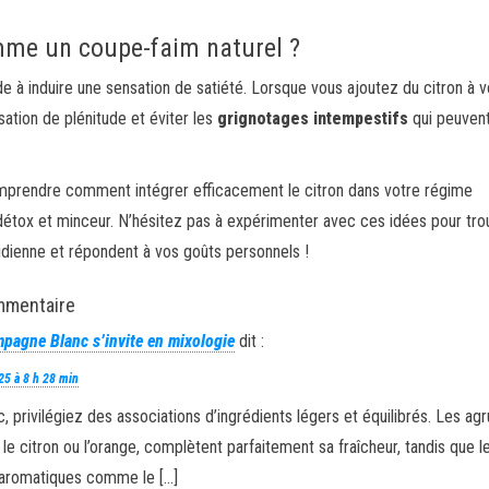
omme un coupe-faim naturel ?
ide à induire une sensation de satiété. Lorsque vous ajoutez du citron à 
ation de plénitude et éviter les
grignotages intempestifs
qui peuven
mprendre comment intégrer efficacement le citron dans votre régime
 détox et minceur. N’hésitez pas à expérimenter avec ces idées pour tro
tidienne et répondent à vos goûts personnels !
mmentaire
pagne Blanc s’invite en mixologie
dit :
25 à 8 h 28 min
c, privilégiez des associations d’ingrédients légers et équilibrés. Les ag
e citron ou l’orange, complètent parfaitement sa fraîcheur, tandis que l
aromatiques comme le […]