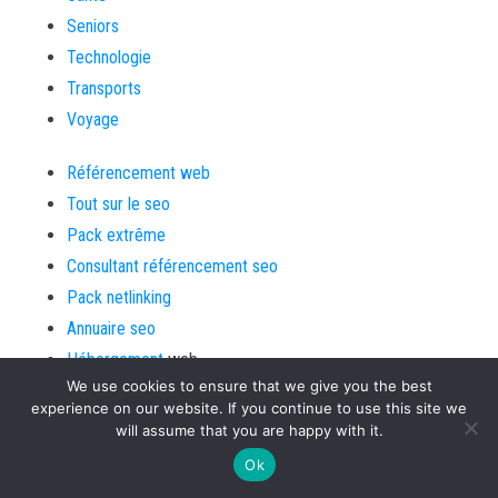
Seniors
Technologie
Transports
Voyage
Référencement web
Tout sur le seo
Pack extrême
Consultant référencement seo
Pack netlinking
Annuaire seo
Hébergement
web
We use cookies to ensure that we give you the best
créer site internet
experience on our website. If you continue to use this site we
Consulting seo
will assume that you are happy with it.
Ok