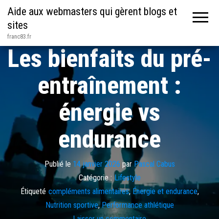
Aide aux webmasters qui gèrent blogs et
sites
franc83.fr
Les bienfaits du pré-
entraînement :
énergie vs
endurance
Publié le
14 janvier 2026
par
Pascal Cabus
Catégorie :
Lifestyle
Étiqueté
compléments alimentaires
,
Énergie et endurance
,
Nutrition sportive
,
Performance athlétique
Laisser un commentaire