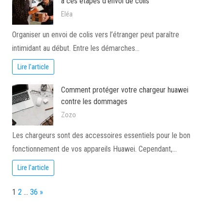
à ces étapes d’envoi de colis
Eléa
Organiser un envoi de colis vers l’étranger peut paraître
intimidant au début. Entre les démarches…
Lire l'article
Comment protéger votre chargeur huawei
contre les dommages
Zozo
Les chargeurs sont des accessoires essentiels pour le bon
fonctionnement de vos appareils Huawei. Cependant,…
Lire l'article
Page:
Next
1
2
…
36
»