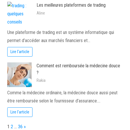
Les meilleures plateformes de trading
Aline
Une plateforme de trading est un système informatique qui
permet d’accéder aux marchés financiers et…
Lire l'article
Comment est remboursée la médecine douce
?
Rakia
Comme la médecine ordinaire, la médecine douce aussi peut
être remboursée selon le fournisseur d’assurance.…
Lire l'article
Page:
Next
1
2
…
36
»