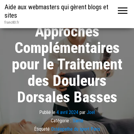
Aide aux webmasters qui gèrent blogs et
sites
franc83.fr
Approches
Complémentaires
pour le Traitement
des Douleurs
Dorsales Basses
Publié le
4 avril 2024
par
Joel
Catégorie :
Santé
Étiqueté
Ostéopathe du sport Paris