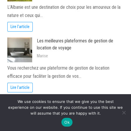
L’Albanie est une destination de choix pour les amoureux de la
nature et ceux qui…
Lire l'article
Les meilleures plateformes de gestion de
location de voyage
Marise
Vous recherchez une plateforme de gestion de location
efficace pour faciliter la gestion de vos…
Lire l'article
Yoga en voyage : les meilleures retraites
We use cookies to ensure that we give you the best
experience on our website. If you continue to use this site we
sportives
will assume that you are happy with it.
Marise
Ok
Plongez dans l’univers du yoga en voyage et découvrez les