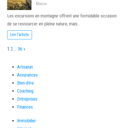
Marise
Les excursions en montagne offrent une formidable occasion
de se ressourcer en pleine nature, mais…
Lire l'article
Page:
Next
1
2
…
36
»
Artisanat
Assurances
Bien-être
Coaching
Entreprises
Finances
Immobilier