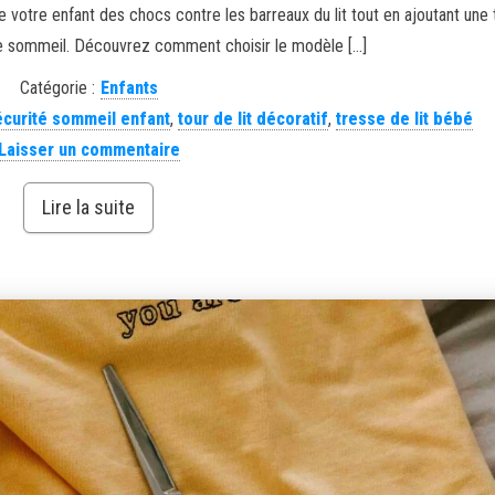
e votre enfant des chocs contre les barreaux du lit tout en ajoutant une
e sommeil. Découvrez comment choisir le modèle […]
Catégorie :
Enfants
écurité sommeil enfant
,
tour de lit décoratif
,
tresse de lit bébé
Laisser un commentaire
Lire la suite