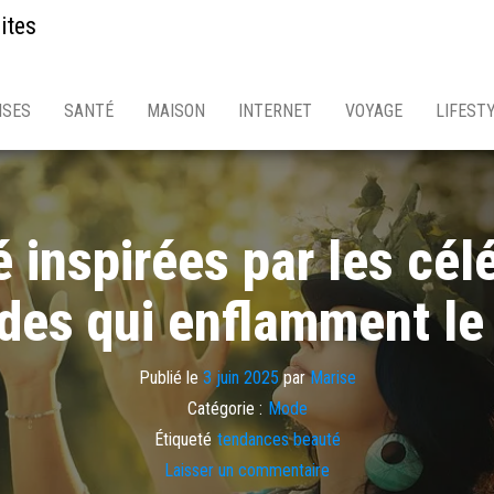
ites
ISES
SANTÉ
MAISON
INTERNET
VOYAGE
LIFEST
inspirées par les cél
des qui enflamment l
Publié le
3 juin 2025
par
Marise
Catégorie :
Mode
Étiqueté
tendances beauté
Laisser un commentaire