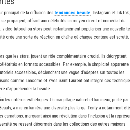
ités
r principal de la diffusion des
tendances beauté
. Instagram et TikTok,
es se propagent, offrant aux célébrités un moyen direct et immédiat de
 vidéo tutoriel ou story peut instantanément populariser une nouvelle t
alité crée une sorte de réaction en chaîne où chaque contenu est scruté, 
s que les stars, jouent un rôle complémentaire crucial. Ils décryptent,
 célébrités en formats accessibles. Par exemple, la simplicité apparente
toriels accessibles, déclenchant une vague d’adeptes sur toutes les
maisons comme Lancôme et Yves Saint Laurent ont intégré ces techniqu
ère d’appréhender la beauté.
ini les critères esthétiques. Un maquillage naturel et lumineux, porté par
auty, a mis en lumière une diversité plus large. Fenty a notamment été
s carnations, marquant ainsi une révolution dans l’inclusion et la représe
diversité se ressent désormais dans les collections des autres maisons