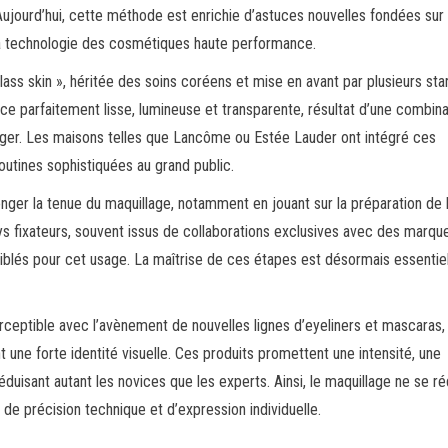
 Aujourd’hui, cette méthode est enrichie d’astuces nouvelles fondées sur
 la technologie des cosmétiques haute performance.
ass skin », héritée des soins coréens et mise en avant par plusieurs star
e parfaitement lisse, lumineuse et transparente, résultat d’une combin
éger. Les maisons telles que Lancôme ou Estée Lauder ont intégré ces
outines sophistiquées au grand public.
nger la tenue du maquillage, notamment en jouant sur la préparation de 
ays fixateurs, souvent issus de collaborations exclusives avec des marqu
blés pour cet usage. La maîtrise de ces étapes est désormais essentie
rceptible avec l’avènement de nouvelles lignes d’eyeliners et mascaras,
 une forte identité visuelle. Ces produits promettent une intensité, une
éduisant autant les novices que les experts. Ainsi, le maquillage ne se ré
de précision technique et d’expression individuelle.