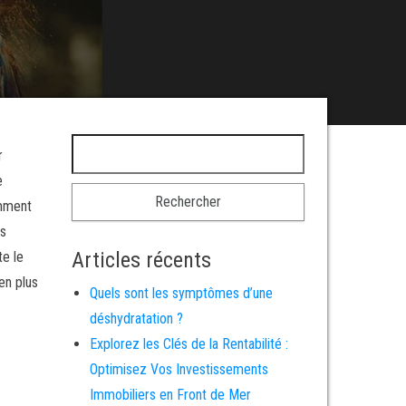
Rechercher :
r
e
amment
es
Articles récents
te le
en plus
Quels sont les symptômes d’une
déshydratation ?
Explorez les Clés de la Rentabilité :
Optimisez Vos Investissements
Immobiliers en Front de Mer