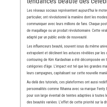
tendances beauté des célébr
Les réseaux sociaux représentent aujourd’hui le moteu
particulier, ont révolutionné la manière dont les mod
communiquer avec leurs millions de fans. Chaque post,
de maquillage ou un produit révolutionnaire. Cette vir
adapté par un public avide de nouveauté.
Les influenceurs beauté, souvent issus du même univer
extrapolent et déclinent les astuces révélées par les
contouring de Kim Kardashian a été décomposée en tu
catégories d’âge. L’impact est tel que les grandes 
leurs campagnes, capitalisant sur cette nouvelle mani
Au-delà des tutoriels, ces plateformes ont aussi redéf
personnalités comme Rihanna avec sa marque Fenty Be
pour son large éventail de teintes adaptées à toutes le
des beautés variées. L’effet de cette priorité sur la 