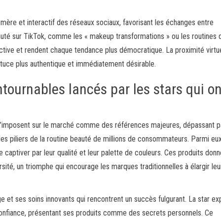
émère et interactif des réseaux sociaux, favorisant les échanges entre
auté sur TikTok, comme les « makeup transformations » ou les routines 
lective et rendent chaque tendance plus démocratique. La proximité virtu
stuce plus authentique et immédiatement désirable.
tournables lancés par les stars qui on
 s’imposent sur le marché comme des références majeures, dépassant p
s piliers de la routine beauté de millions de consommateurs. Parmi eux
 captiver par leur qualité et leur palette de couleurs. Ces produits don
ersité, un triomphe qui encourage les marques traditionnelles à élargir leu
 et ses soins innovants qui rencontrent un succès fulgurant. La star exp
onfiance, présentant ses produits comme des secrets personnels. Ce