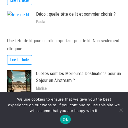
Lire l'article
Déco : quelle tête de lit et sommier choisir ?
Paula
Une tête de lit joue un rôle important pour le lit. Non seulement
elle joue…
Lire l'article
Quelles sont les Meilleures Destinations pour un
Séjour en Airstream ?
Marise
We use cookies to ensure that we give you the best
Vous rêvez de voyager en toute liberté et de découvrir des
experience on our website. If you continue to use this site we
destinations originales et pittoresques…
will assume that you are happy with it.
Lire l'article
Ok