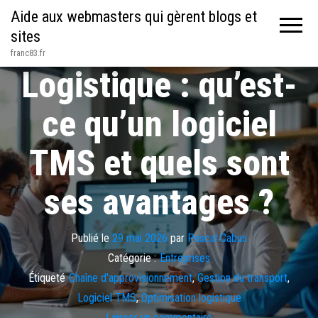
Aide aux webmasters qui gèrent blogs et
sites
franc83.fr
Logistique : qu’est-
ce qu’un logiciel
TMS et quels sont
ses avantages ?
Publié le
29 mai 2026
par
Pascal Cabus
Catégorie :
Entreprises
Étiqueté
Chaîne d'approvisionnement
,
Gestion du transport
,
Logiciel TMS
,
Optimisation logistique
Laisser un commentaire