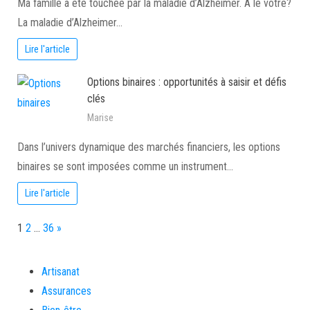
Ma famille a été touchée par la maladie d’Alzheimer. A le vôtre?
La maladie d’Alzheimer…
Lire l'article
Options binaires : opportunités à saisir et défis
clés
Marise
Dans l’univers dynamique des marchés financiers, les options
binaires se sont imposées comme un instrument…
Lire l'article
Page:
Next
1
2
…
36
»
Artisanat
Assurances