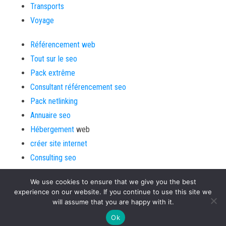
Transports
Voyage
Référencement web
Tout sur le seo
Pack extrême
Consultant référencement seo
Pack netlinking
Annuaire seo
Hébergement
web
créer site internet
Consulting seo
We use cookies to ensure that we give you the best
experience on our website. If you continue to use this site we
will assume that you are happy with it.
Fièrement propulsé par
Aide aux webmasters
|
Thème :
Bulk
Ok