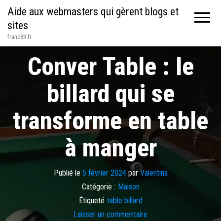
Aide aux webmasters qui gèrent blogs et
sites
franc83.fr
Conver Table : le
billard qui se
transforme en table
à manger
Publié le
5 février 2024
par
Valentina
Catégorie :
Maison
Étiqueté
table billard
Laisser un commentaire