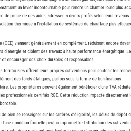
onstituent un levier incontournable pour rendre un chantier lourd plus ac
re de proue de ces aides, adressée à divers profils selon leurs revenus.
olation thermique à l’installation de systèmes de chauffage plus efficac
gie (CEE) viennent généralement en complément, réduisant encore davan
urs d’énergie et ciblent des travaux à haute performance énergétique. Le
r et encourager des choix durables et responsables.
s territoriales offrent leurs propres subventions pour soutenir les rénov
lément des fonds étatiques, parfois sous la forme de bonifications
gétaire. Les propriétaires peuvent également bénéficier d’une TVA réduite
des professionnels certifiés RGE. Cette réduction impacte directement l
abordable.
de bien se renseigner sur les critères d’éligibilité, les délais de dépôt 
t d’une condition formelle peut compromettre l’attribution des subventio
rt reste donc pertinent pour limiter le risque d’erreur administrative et