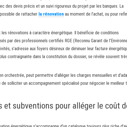
vec des devis précis et un suivi rigoureux du projet par les banques. La
 possible de rattacher
la rénovation
au moment de l’achat, ou pour refi
nt les rénovations à caractère énergétique. Il bénéficie de conditions
alisés par des professionnels certifiés RGE (Reconnu Garant de l’Environn
tivités, s’adresse aux foyers désireux de diminuer leur facture énergétiq
plus contraignante dans la constitution du dossier, se révèle souvent trè
ien orchestrée, peut permettre d’alléger les charges mensuelles et d’ada
é de solliciter un accompagnement spécialisé pour négocier le meilleur 
s et subventions pour alléger le coût d
vation énergétique s’accompagne d’un catalogue toujours plus riche d’a