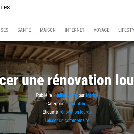
ites
ISES
SANTÉ
MAISON
INTERNET
VOYAGE
LIFEST
er une rénovation lou
Publié le
2 juillet 2026
par
Marise
Catégorie :
Immobilier
Étiqueté
rénovation lourde
Laisser un commentaire