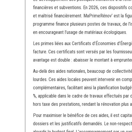
financières et subventions. En 2026, ces dispositifs c
et maîtrisé financièrement. MaPrimeRénov’ est la figu
programme finance plusieurs postes de travaux, de l’is
en encourageant l’usage de matériaux écologiques.
Les primes liées aux Certificats d’Économies d’Éner
facture. Ces certificats sont versés par les fournisse
avantage est double : abaisser le montant à emprunte
Au-delà des aides nationales, beaucoup de collectivité
lourdes. Ces aides locales peuvent intervenir en comp
complémentaires, facilitant ainsi la planification bud
%, applicable dans le cadre de travaux effectués par 
hors taxe des prestations, rendant la rénovation plus 
Pour maximiser le bénéfice de ces aides, il est capital 
dossiers et les justificatifs demandés. Le non-respec
alourdir le budget final. L’accompagnement par un expe