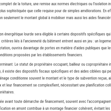
mplet de la toiture, une remise aux normes électriques ou l’isolation in
us sophistiquée que celle requise pour de simples améliorations. En eff
n seulement le montant global à mobiliser mais aussi les aides financiè
on énergétique lourde sera éligible à certains dispositifs spécifiques qui
ritères liés à l’ancienneté du bâtiment entrent aussi en jeu : un logeme
aptation, ouvrira davantage de portes en matière d’aides publiques que le
nditions proposées par les établissements financiers.
rminant. Le statut de propriétaire occupant, bailleur ou copropriétaire 
e, il existe des dispositifs fiscaux spécifiques et des aides ciblées qui p
ménage conditionne souvent le montant et le type de subvention reçue, a
x et leur financement se complexifient, nécessitant une planification col
riétaires.
llée avant toute démarche de financement, souvent avec l’accompagne
ification en amont contribue à un montage financier cohérent, évitant les