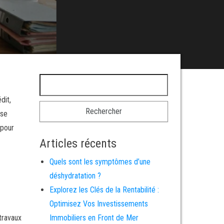
Rechercher :
dit,
 se
 pour
Articles récents
Quels sont les symptômes d’une
déshydratation ?
Explorez les Clés de la Rentabilité :
Optimisez Vos Investissements
travaux
Immobiliers en Front de Mer