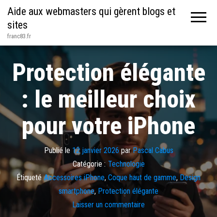
Aide aux webmasters qui gèrent blogs et
sites
franc83.fr
Protection élégante
: le meilleur choix
pour votre iPhone
Publié le
12 janvier 2026
par
Pascal Cabus
Catégorie :
Technologie
Étiqueté
Accessoires iPhone
,
Coque haut de gamme
,
Design
smartphone
,
Protection élégante
Laisser un commentaire