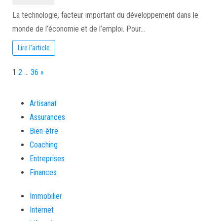
La technologie, facteur important du développement dans le
monde de l’économie et de l’emploi. Pour…
Lire l'article
Page:
Next
1
2
…
36
»
Artisanat
Assurances
Bien-être
Coaching
Entreprises
Finances
Immobilier
Internet