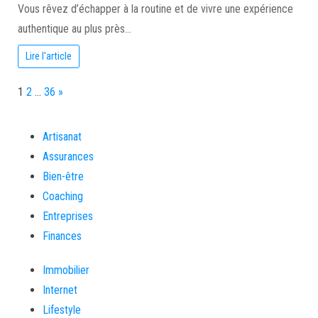
Vous rêvez d’échapper à la routine et de vivre une expérience
authentique au plus près…
Lire l'article
Page:
Next
1
2
…
36
»
Artisanat
Assurances
Bien-être
Coaching
Entreprises
Finances
Immobilier
Internet
Lifestyle