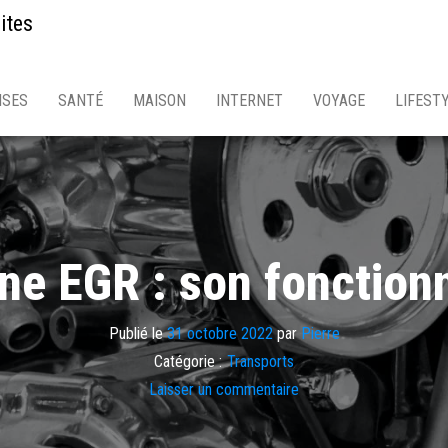
ites
ISES
SANTÉ
MAISON
INTERNET
VOYAGE
LIFEST
ne EGR : son fonctio
Publié le
31 octobre 2022
par
Pierre
Catégorie :
Transports
Laisser un commentaire