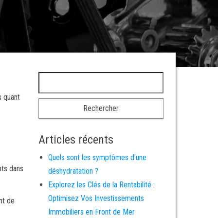
Rechercher :
s quant
Articles récents
Quels sont les symptômes d’une
nts dans
déshydratation ?
Explorez les Clés de la Rentabilité :
Optimisez Vos Investissements
nt de
Immobiliers en Front de Mer