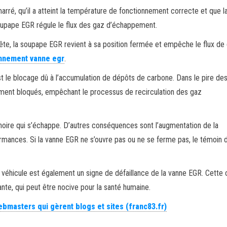
ré, qu’il a atteint la température de fonctionnement correcte et que l
oupape EGR régule le flux des gaz d’échappement.
rrête, la soupape EGR revient à sa position fermée et empêche le flux de
nnement vanne egr
.
 le blocage dû à l’accumulation de dépôts de carbone. Dans le pire des 
ent bloqués, empêchant le processus de recirculation des gaz
oire qui s’échappe. D’autres conséquences sont l’augmentation de la
mances. Si la vanne EGR ne s’ouvre pas ou ne se ferme pas, le témoin d
du véhicule est également un signe de défaillance de la vanne EGR. Cette
ante, qui peut être nocive pour la santé humaine.
bmasters qui gèrent blogs et sites (franc83.fr)