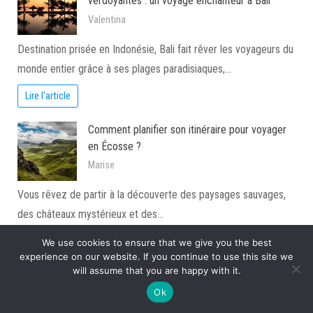
verdoyantes : un voyage enchanteur à Bali
Valentina
Destination prisée en Indonésie, Bali fait rêver les voyageurs du
monde entier grâce à ses plages paradisiaques,…
Lire l'article
Comment planifier son itinéraire pour voyager
en Écosse ?
Marise
Vous rêvez de partir à la découverte des paysages sauvages,
des châteaux mystérieux et des…
Lire l'article
We use cookies to ensure that we give you the best
experience on our website. If you continue to use this site we
will assume that you are happy with it.
Page:
Next
1
2
…
36
»
Ok