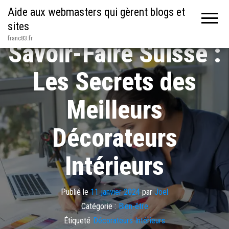
Aide aux webmasters qui gèrent blogs et
sites
franc83.fr
Savoir-Faire Suisse :
Les Secrets des
Meilleurs
Décorateurs
Intérieurs
Publié le
11 janvier 2024
par
Joel
Catégorie :
Bien-être
Étiqueté
Décorateurs Intérieurs