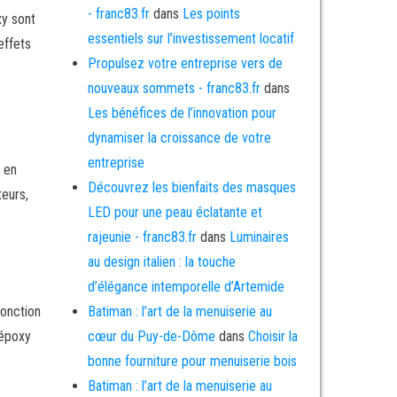
- franc83.fr
dans
Les points
xy sont
essentiels sur l’investissement locatif
effets
Propulsez votre entreprise vers de
nouveaux sommets - franc83.fr
dans
Les bénéfices de l’innovation pour
dynamiser la croissance de votre
entreprise
e en
Découvrez les bienfaits des masques
teurs,
LED pour une peau éclatante et
rajeunie - franc83.fr
dans
Luminaires
au design italien : la touche
d’élégance intemporelle d’Artemide
fonction
Batiman : l’art de la menuiserie au
 époxy
cœur du Puy-de-Dôme
dans
Choisir la
bonne fourniture pour menuiserie bois
Batiman : l’art de la menuiserie au