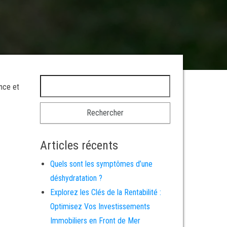
Rechercher :
ance et
Articles récents
Quels sont les symptômes d’une
déshydratation ?
Explorez les Clés de la Rentabilité :
Optimisez Vos Investissements
Immobiliers en Front de Mer