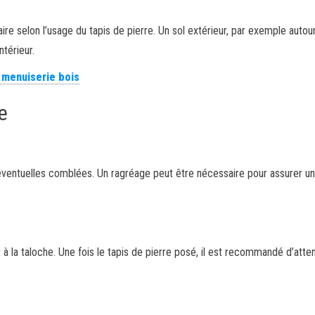
ire selon l’usage du tapis de pierre. Un sol extérieur, par exemple autou
ntérieur.
r menuiserie bois
e
es éventuelles comblées. Un ragréage peut être nécessaire pour assurer u
t à la taloche. Une fois le tapis de pierre posé, il est recommandé d’atte