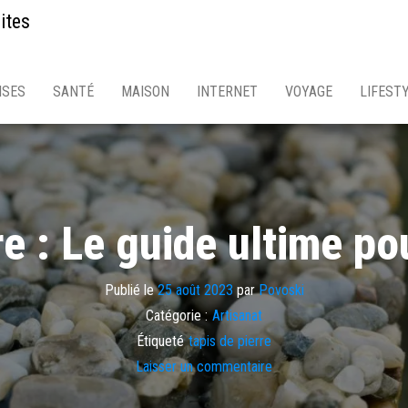
ites
ISES
SANTÉ
MAISON
INTERNET
VOYAGE
LIFEST
re : Le guide ultime po
Publié le
25 août 2023
par
Povoski
Catégorie :
Artisanat
Étiqueté
tapis de pierre
Laisser un commentaire