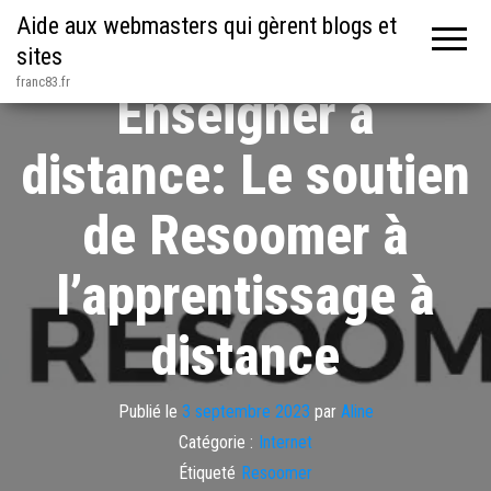
Aide aux webmasters qui gèrent blogs et
sites
franc83.fr
Enseigner à
distance: Le soutien
de Resoomer à
l’apprentissage à
distance
Publié le
3 septembre 2023
par
Aline
Catégorie :
Internet
Étiqueté
Resoomer