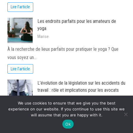
Lire l'article
Les endroits parfaits pour les amateurs de
yoga
Marise
À la recherche de lieux parfaits pour pratiquer le yoga ? Que
vous soyez un…
Lire l'article
L’évolution de la législation sur les accidents du
travail : rôle et implications pour les avocats
Povoski
We use cookies to ensure that we give you the best
experience on our website. If you continue to use this site we
La législation française sur les accidents du travail a connu de
will assume that you are happy with it.
nombreuses métamorphoses depuis sa…
Ok
Lire l'article