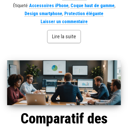
Étiqueté
Accessoires iPhone
,
Coque haut de gamme
,
Design smartphone
,
Protection élégante
Laisser un commentaire
Lire la suite
Comparatif des