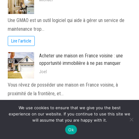
Une GMAO est un outil logiciel qui aide à gérer un service de
maintenance trop…
Lire l'article
Acheter une maison en France voisine : une
opportunité immobilière à ne pas manquer
Joel
Vous rêvez de posséder une maison en France voisine, à
proximité de la frontière, et…
Lire l'article
We use cookies to ensure that we give you the best
experience on our website. If you continue to use this site we
La digitalisation du secteur immobilier :
will assume that you are happy with it.
innovations pour quelles opportunités
Ok
Marise