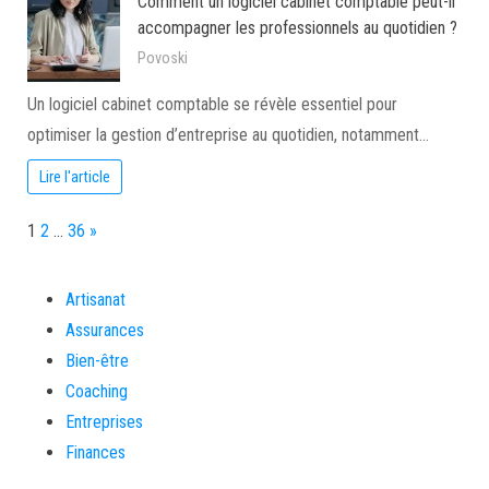
Comment un logiciel cabinet comptable peut-il
accompagner les professionnels au quotidien ?
Povoski
Un logiciel cabinet comptable se révèle essentiel pour
optimiser la gestion d’entreprise au quotidien, notamment…
Lire l'article
Page:
Next
1
2
…
36
»
Artisanat
Assurances
Bien-être
Coaching
Entreprises
Finances