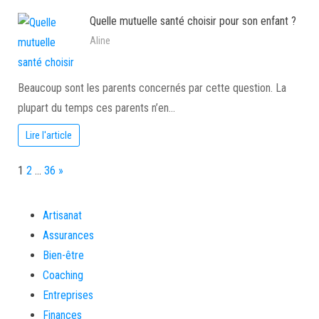
Quelle mutuelle santé choisir pour son enfant ?
Aline
Beaucoup sont les parents concernés par cette question. La
plupart du temps ces parents n’en…
Lire l'article
Page:
Next
1
2
…
36
»
Artisanat
Assurances
Bien-être
Coaching
Entreprises
Finances