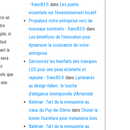
- franc83.fr
dans
Les points
essentiels sur l’investissement locatif
tre un
Propulsez votre entreprise vers de
tre
nouveaux sommets - franc83.fr
dans
ple, si
Les bénéfices de l’innovation pour
lisé
dynamiser la croissance de votre
ant la
entreprise
 sera
Découvrez les bienfaits des masques
st
LED pour une peau éclatante et
tels que
rajeunie - franc83.fr
dans
Luminaires
t une
au design italien : la touche
d’élégance intemporelle d’Artemide
Batiman : l’art de la menuiserie au
cœur du Puy-de-Dôme
dans
Choisir la
bonne fourniture pour menuiserie bois
Batiman : l’art de la menuiserie au