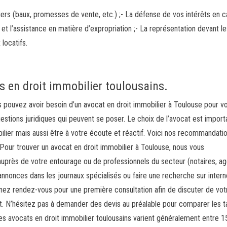
iers (baux, promesses de vente, etc.) ;- La défense de vos intérêts en 
il et l’assistance en matière d’expropriation ;- La représentation devant l
locatifs.
ts en droit immobilier toulousains.
us pouvez avoir besoin d’un avocat en droit immobilier à Toulouse pour v
estions juridiques qui peuvent se poser. Le choix de l’avocat est import
ilier mais aussi être à votre écoute et réactif. Voici nos recommandati
 Pour trouver un avocat en droit immobilier à Toulouse, nous vous
ès de votre entourage ou de professionnels du secteur (notaires, ag
nnonces dans les journaux spécialisés ou faire une recherche sur intern
nez rendez-vous pour une première consultation afin de discuter de vot
sant. N’hésitez pas à demander des devis au préalable pour comparer les ta
des avocats en droit immobilier toulousains varient généralement entre 1