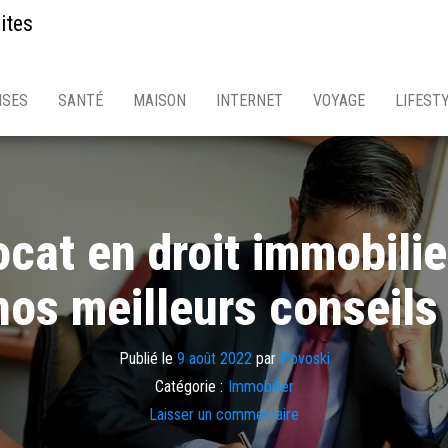
ites
ISES
SANTÉ
MAISON
INTERNET
VOYAGE
LIFEST
at en droit immobilie
nos meilleurs conseils 
Publié le
9 août 2022
par
Povoski
Catégorie :
Immobilier
Laisser un commentaire