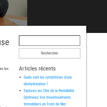
Rechercher :
use
Articles récents
es les
Quels sont les symptômes d’une
déshydratation ?
Explorez les Clés de la Rentabilité :
Optimisez Vos Investissements
Immobiliers en Front de Mer