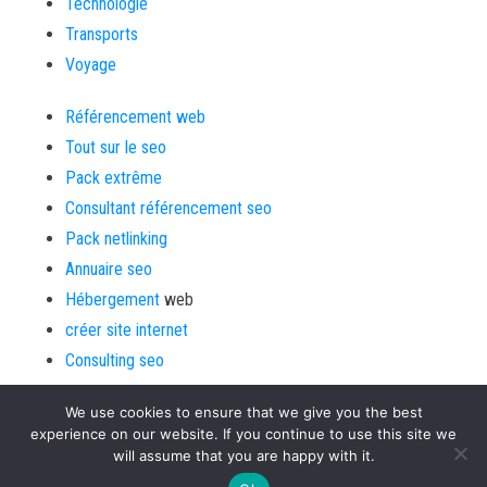
Technologie
Transports
Voyage
Référencement web
Tout sur le seo
Pack extrême
Consultant référencement seo
Pack netlinking
Annuaire seo
Hébergement
web
créer site internet
Consulting seo
We use cookies to ensure that we give you the best
experience on our website. If you continue to use this site we
will assume that you are happy with it.
Fièrement propulsé par
Aide aux webmasters
|
Thème :
Bulk