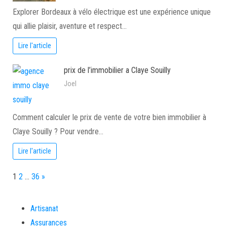
Explorer Bordeaux à vélo électrique est une expérience unique
qui allie plaisir, aventure et respect…
Lire l'article
prix de l’immobilier a Claye Souilly
Joel
Comment calculer le prix de vente de votre bien immobilier à
Claye Souilly ? Pour vendre…
Lire l'article
Page:
Next
1
2
…
36
»
Artisanat
Assurances