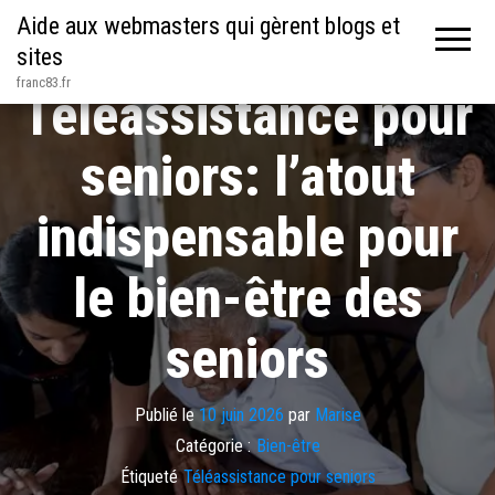
Aide aux webmasters qui gèrent blogs et
sites
franc83.fr
Téléassistance pour
seniors: l’atout
indispensable pour
le bien-être des
seniors
Publié le
10 juin 2026
par
Marise
Catégorie :
Bien-être
Étiqueté
Téléassistance pour seniors