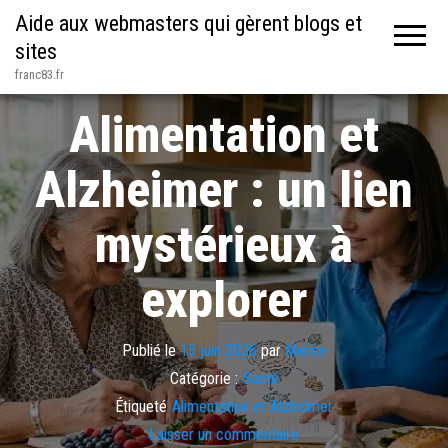
Aide aux webmasters qui gèrent blogs et
sites
franc83.fr
Alimentation et
Alzheimer : un lien
mystérieux à
explorer
Publié le
15 juin 2026
par
Marise
Catégorie :
Santé
Étiqueté
Alimentation et Alzheimer
Laisser un commentaire