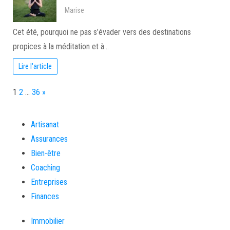
Marise
Cet été, pourquoi ne pas s’évader vers des destinations
propices à la méditation et à…
Lire l'article
Page:
Next
1
2
…
36
»
Artisanat
Assurances
Bien-être
Coaching
Entreprises
Finances
Immobilier