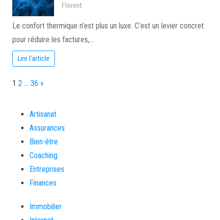
Florent
Le confort thermique n’est plus un luxe. C’est un levier concret
pour réduire les factures,…
Lire l'article
Page:
Next
1
2
…
36
»
Artisanat
Assurances
Bien-être
Coaching
Entreprises
Finances
Immobilier