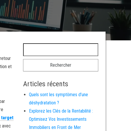
Rechercher :
e
retour
tion et
Articles récents
Quels sont les symptômes d’une
par
déshydratation ?
re
Explorez les Clés de la Rentabilité :
 target
Optimisez Vos Investissements
x avec
Immobiliers en Front de Mer