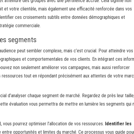
et atteindre des groupes avec une pertinence accrue. Cela signifie non
t et votre clientèle, mais également une efficacité renforcée dans vos
dentifier ces croisements subtils entre données démographiques et
tratégie commerciale.
des segments
udience peut sembler complexe, mais c’est crucial. Pour atteindre vos
mographiques et comportementales de vos clients. En intégrant ces infor
 pouvez non seulement améliorer vos campagnes, mais aussi renforcer
os ressources tout en répondant précisément aux attentes de votre mar
rucial d’analyser chaque segment de marché. Regardez de près leur taille,
. Cette évaluation vous permettra de mettre en lumière les segments qui 
l, vous pourrez optimiser l’allocation de vos ressources.
Identifier les
ste entre opportunités et limites du marché. Ce processus vous guide pou