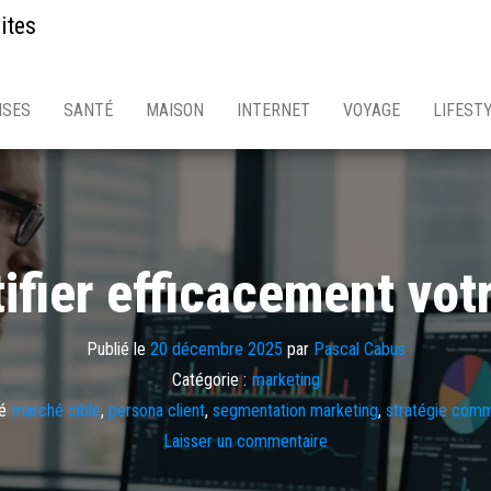
ites
ISES
SANTÉ
MAISON
INTERNET
VOYAGE
LIFEST
fier efficacement vot
Publié le
20 décembre 2025
par
Pascal Cabus
Catégorie :
marketing
é
marché cible
,
persona client
,
segmentation marketing
,
stratégie comm
Laisser un commentaire