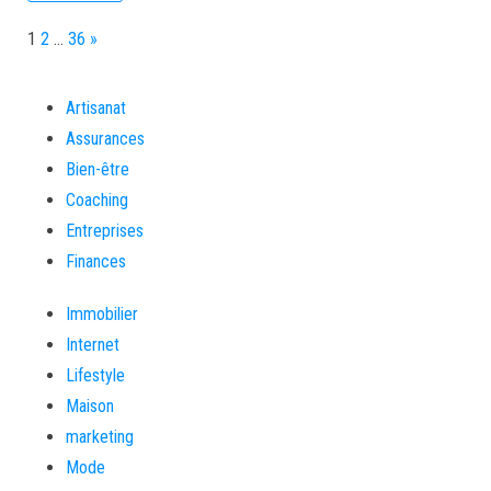
Page:
Next
1
2
…
36
»
Artisanat
Assurances
Bien-être
Coaching
Entreprises
Finances
Immobilier
Internet
Lifestyle
Maison
marketing
Mode