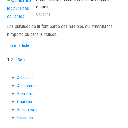
étapes
Christine
Les punaises de lit font partie des nuisibles qui s’incrustent
n’importe où dans la maison.…
Lire l'article
Page:
Next
1
2
…
36
»
Artisanat
Assurances
Bien-être
Coaching
Entreprises
Finances