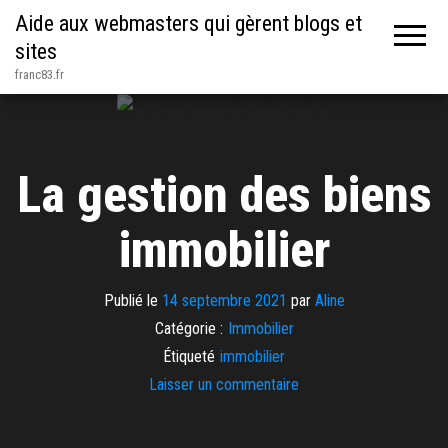
Aide aux webmasters qui gèrent blogs et
sites
franc83.fr
La gestion des biens
immobilier
Publié le
14 septembre 2021
par
Aline
Catégorie :
Immobilier
Étiqueté
immobilier
Laisser un commentaire