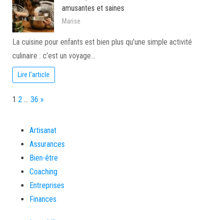
amusantes et saines
Marise
La cuisine pour enfants est bien plus qu’une simple activité
culinaire : c’est un voyage…
Lire l'article
Page:
Next
1
2
…
36
»
Artisanat
Assurances
Bien-être
Coaching
Entreprises
Finances