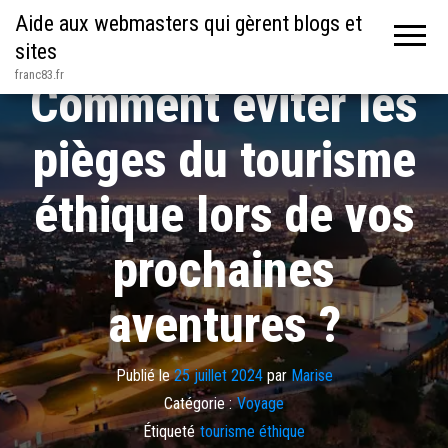
Aide aux webmasters qui gèrent blogs et
sites
franc83.fr
Comment éviter les
pièges du tourisme
éthique lors de vos
prochaines
aventures ?
Publié le
25 juillet 2024
par
Marise
Catégorie :
Voyage
Étiqueté
tourisme éthique