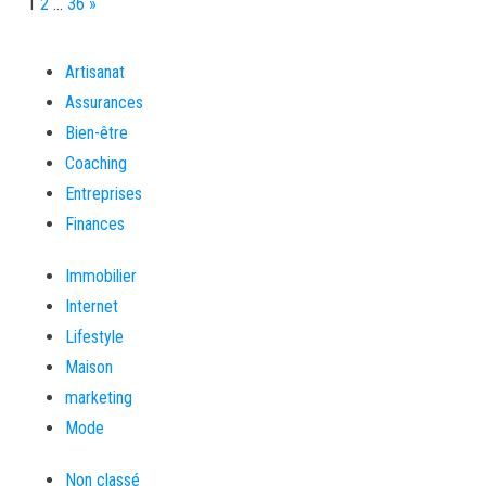
Page:
Next
1
2
…
36
»
Artisanat
Assurances
Bien-être
Coaching
Entreprises
Finances
Immobilier
Internet
Lifestyle
Maison
marketing
Mode
Non classé