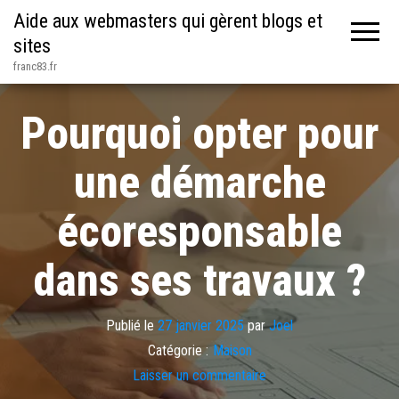
Aide aux webmasters qui gèrent blogs et
sites
franc83.fr
Pourquoi opter pour
une démarche
écoresponsable
dans ses travaux ?
Publié le
27 janvier 2025
par
Joel
Catégorie :
Maison
Laisser un commentaire