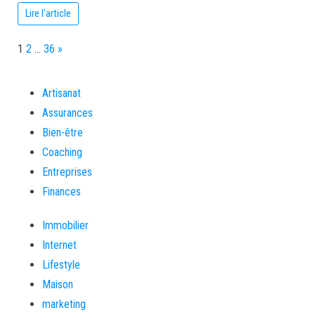
Lire l'article
Page:
Next
1
2
…
36
»
Artisanat
Assurances
Bien-être
Coaching
Entreprises
Finances
Immobilier
Internet
Lifestyle
Maison
marketing