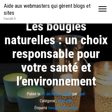
Aide aux webmasters qui gèrent blogs et
sites
franc83.fr
Les bougies
naturelles : un choix
responsable pour
votre santé et
l’environnement
Publié le
10 décembre 2024
par
Joel
Catégorie :
Bien-être
Étiqueté
bougie non toxique