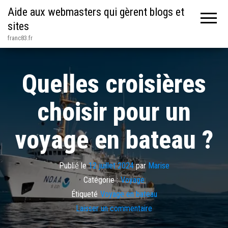
Aide aux webmasters qui gèrent blogs et
sites
franc83.fr
Quelles croisières
choisir pour un
voyage en bateau ?
Publié le
12 juillet 2024
par
Marise
Catégorie :
Voyage
Étiqueté
Voyage en bateau
Laisser un commentaire