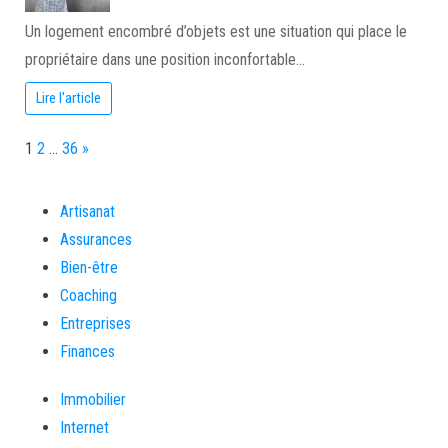
Un logement encombré d’objets est une situation qui place le
propriétaire dans une position inconfortable…
Lire l'article
Page:
Next
1
2
…
36
»
Artisanat
Assurances
Bien-être
Coaching
Entreprises
Finances
Immobilier
Internet