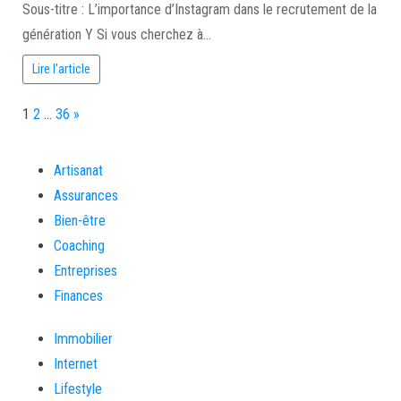
Sous-titre : L’importance d’Instagram dans le recrutement de la
génération Y Si vous cherchez à…
Lire l'article
Page:
Next
1
2
…
36
»
Artisanat
Assurances
Bien-être
Coaching
Entreprises
Finances
Immobilier
Internet
Lifestyle