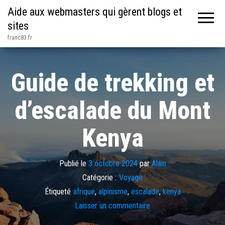
Aide aux webmasters qui gèrent blogs et
sites
franc83.fr
Guide de trekking et
d’escalade du Mont
Kenya
Publié le
3 octobre 2024
par
Alain
Catégorie :
Voyage
Étiqueté
afrique
,
alpinisme
,
escalade
,
kenya
Laisser un commentaire