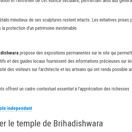
vation et l’entretien de cet édifice séculaire, permettant ainsi aux génér
étails minutieux de ses sculptures restent intacts. Les initiatives prises 
la protection d’un patrimoine inestimable.
adishwara
propose des expositions permanentes sur le site qui permet
ifs et des guides locaux fournissent des informations précieuses sur le
osité des visiteurs sur l’architecte et les artisans qui ont rendu possible u
ts offrent un cadre contextuel essentiel à l’appréciation des richesses
ole independant
ter le temple de Brihadishwara