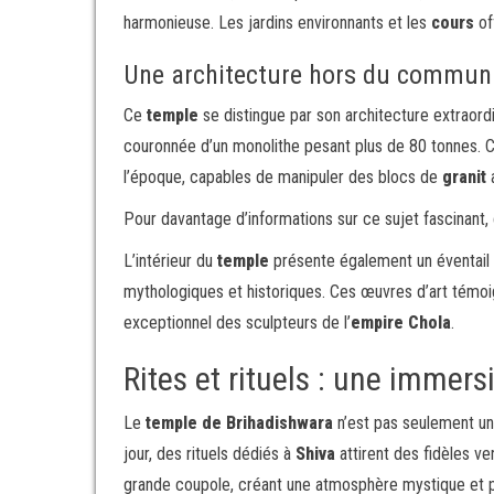
harmonieuse. Les jardins environnants et les
cours
of
Une architecture hors du commun
Ce
temple
se distingue par son architecture extraordina
couronnée d’un monolithe pesant plus de 80 tonnes. Ce
l’époque, capables de manipuler des blocs de
granit
a
Pour davantage d’informations sur ce sujet fascinant, 
L’intérieur du
temple
présente également un éventail i
mythologiques et historiques. Ces œuvres d’art témoig
exceptionnel des sculpteurs de l’
empire Chola
.
Rites et rituels : une immersi
Le
temple de Brihadishwara
n’est pas seulement un l
jour, des rituels dédiés à
Shiva
attirent des fidèles ve
grande coupole, créant une atmosphère mystique et pa