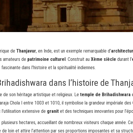
torique de
Thanjavur
, en Inde, est un exemple remarquable d’
architectu
les amateurs de
patrimoine culturel
. Construit au
Xème siècle
durant l’
ascinante dans l’histoire et la spiritualité indiennes.
rihadishwara dans l’histoire de Thanj
e de son héritage artistique et religieux. Le
temple de Brihadishwara
e
raja Chola I entre 1003 et 1010, il symbolise la grandeur impériale des 
l’utilisation extensive de
granit
et des techniques innovantes pour l’ép
 plusieurs hectares, accueillant de nombreux visiteurs chaque année. Ce
e de loin et attire l’attention par ses proportions imposantes et sa struct