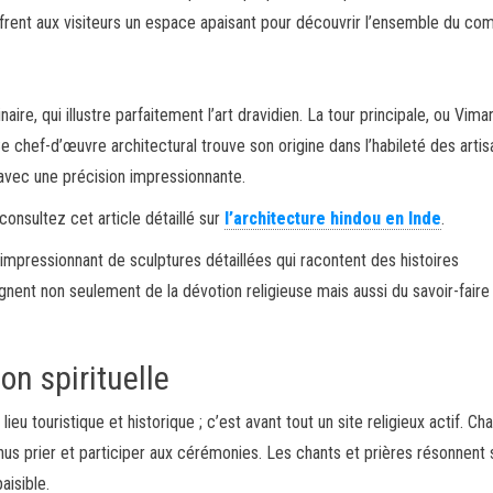
frent aux visiteurs un espace apaisant pour découvrir l’ensemble du co
ire, qui illustre parfaitement l’art dravidien. La tour principale, ou Vima
 chef-d’œuvre architectural trouve son origine dans l’habileté des arti
vec une précision impressionnante.
consultez cet article détaillé sur
l’architecture hindou en Inde
.
mpressionnant de sculptures détaillées qui racontent des histoires
nent non seulement de la dévotion religieuse mais aussi du savoir-faire
on spirituelle
ieu touristique et historique ; c’est avant tout un site religieux actif. Ch
nus prier et participer aux cérémonies. Les chants et prières résonnent 
isible.