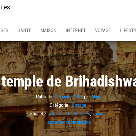
ites
ISES
SANTÉ
MAISON
INTERNET
VOYAGE
LIFEST
temple de Brihadishw
Publié le
31 janvier 2025
par
Alain
Catégorie :
Voyage
Étiqueté
Inde
,
musées
,
temples
,
voyage
Laisser un commentaire