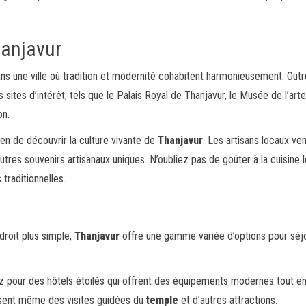
hanjavur
ans une ville où tradition et modernité cohabitent harmonieusement. Outr
sites d’intérêt, tels que le Palais Royal de Thanjavur, le Musée de l’art
on.
n de découvrir la culture vivante de
Thanjavur
. Les artisans locaux ve
tres souvenirs artisanaux uniques. N’oubliez pas de goûter à la cuisine l
traditionnelles.
roit plus simple,
Thanjavur
offre une gamme variée d’options pour séjo
z pour des hôtels étoilés qui offrent des équipements modernes tout e
posent même des visites guidées du
temple
et d’autres attractions.