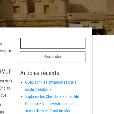
Rechercher :
re
empire
avur
Articles récents
st sans
Quels sont les symptômes d’une
Cholas.
déshydratation ?
oque.
Explorez les Clés de la Rentabilité :
Optimisez Vos Investissements
t
Immobiliers en Front de Mer
ure