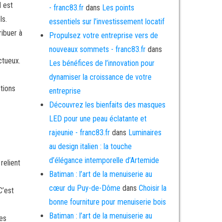
l est
- franc83.fr
dans
Les points
ls.
essentiels sur l’investissement locatif
ribuer à
Propulsez votre entreprise vers de
nouveaux sommets - franc83.fr
dans
ctueux.
Les bénéfices de l’innovation pour
dynamiser la croissance de votre
tions
entreprise
Découvrez les bienfaits des masques
LED pour une peau éclatante et
rajeunie - franc83.fr
dans
Luminaires
au design italien : la touche
d’élégance intemporelle d’Artemide
relient
Batiman : l’art de la menuiserie au
cœur du Puy-de-Dôme
dans
Choisir la
C’est
bonne fourniture pour menuiserie bois
Batiman : l’art de la menuiserie au
les