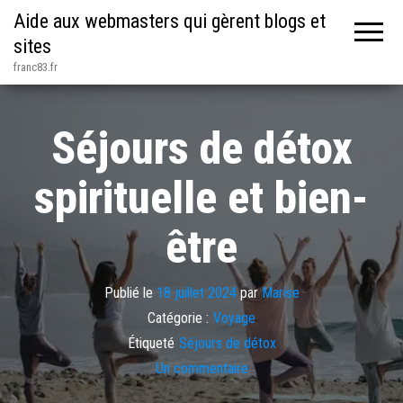
Aide aux webmasters qui gèrent blogs et
sites
franc83.fr
Séjours de détox
spirituelle et bien-
être
Publié le
18 juillet 2024
par
Marise
Catégorie :
Voyage
Étiqueté
Séjours de détox
Un commentaire