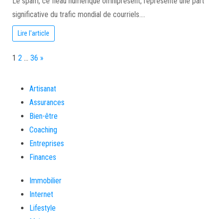
Le spam, ce fléau numérique omniprésent, représente une part
significative du trafic mondial de courriels.…
Lire l'article
Page:
Next
1
2
…
36
»
Artisanat
Assurances
Bien-être
Coaching
Entreprises
Finances
Immobilier
Internet
Lifestyle