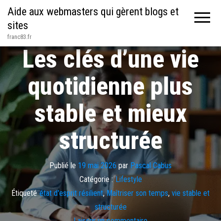
Aide aux webmasters qui gèrent blogs et
sites
franc83.fr
Les clés d’une vie
quotidienne plus
stable et mieux
structurée
Publié le
19 mai 2026
par
Pascal Cabus
Catégorie :
Lifestyle
Étiqueté
état d'esprit résilient
,
Maîtriser son temps
,
vie stable et
structurée
Laisser un commentaire