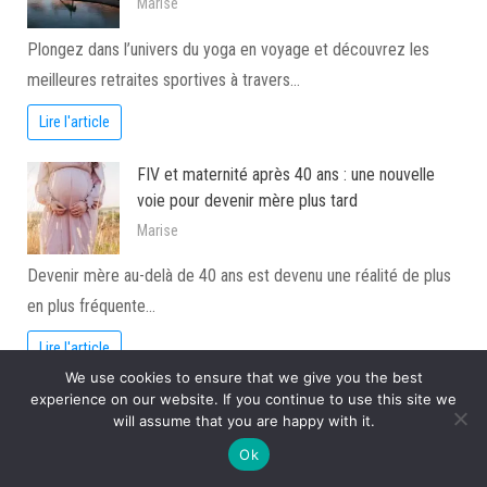
Marise
Plongez dans l’univers du yoga en voyage et découvrez les
meilleures retraites sportives à travers…
Lire l'article
FIV et maternité après 40 ans : une nouvelle
voie pour devenir mère plus tard
Marise
Devenir mère au-delà de 40 ans est devenu une réalité de plus
en plus fréquente…
Lire l'article
We use cookies to ensure that we give you the best
Photos sur les sites de rencontres : comment
experience on our website. If you continue to use this site we
will assume that you are happy with it.
bien choisir ?
Ok
Aline