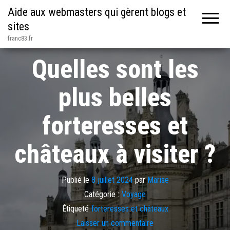
Aide aux webmasters qui gèrent blogs et
sites
franc83.fr
Quelles sont les
plus belles
forteresses et
châteaux à visiter ?
Publié le
8 juillet 2024
par
Marise
Catégorie :
Voyage
Étiqueté
forteresses et châteaux
Laisser un commentaire