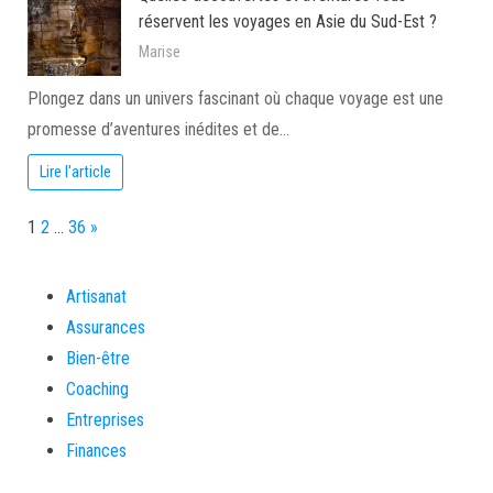
réservent les voyages en Asie du Sud-Est ?
Marise
Plongez dans un univers fascinant où chaque voyage est une
promesse d’aventures inédites et de…
Lire l'article
Page:
Next
1
2
…
36
»
Artisanat
Assurances
Bien-être
Coaching
Entreprises
Finances