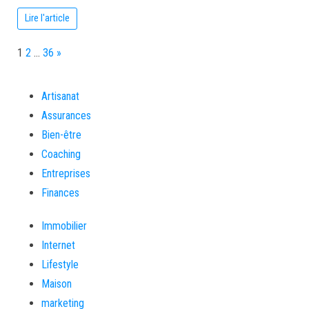
Lire l'article
Page:
Next
1
2
…
36
»
Artisanat
Assurances
Bien-être
Coaching
Entreprises
Finances
Immobilier
Internet
Lifestyle
Maison
marketing