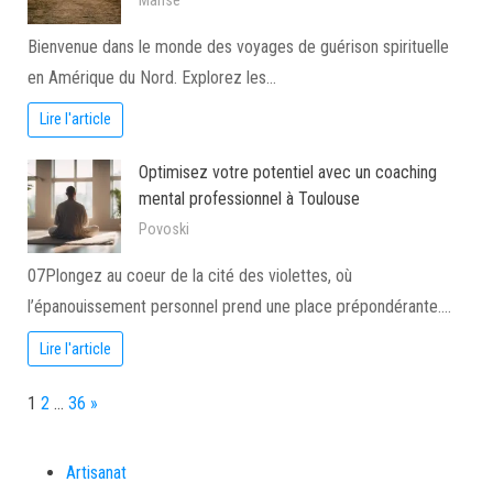
Marise
Bienvenue dans le monde des voyages de guérison spirituelle
en Amérique du Nord. Explorez les…
Lire l'article
Optimisez votre potentiel avec un coaching
mental professionnel à Toulouse
Povoski
07Plongez au coeur de la cité des violettes, où
l’épanouissement personnel prend une place prépondérante.…
Lire l'article
Page:
Next
1
2
…
36
»
Artisanat