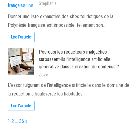
Stéphanie
Donner une liste exhaustive des sites touristiques de la
Polynésie française est impossible, tellement son…
Lire l'article
Pourquoi les rédacteurs malgaches
surpassent-ils l’intelligence artificielle
générative dans la création de contenus ?
Zozo
L’essor fulgurant de l’intelligence artificielle dans le domaine de
la rédaction a bouleversé les habitudes…
Lire l'article
Page:
Next
1
2
…
36
»