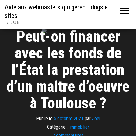
Aide aux webmasters qui gèrent blogs et
sites
franc83.fr
Peut-on financer
avec les fonds de
l’État la prestation
d’un maitre d’oeuvre
à Toulouse ?
Publié le
5 octobre 2021
par
Joel
Catégorie :
Immobilier
2 commentaires