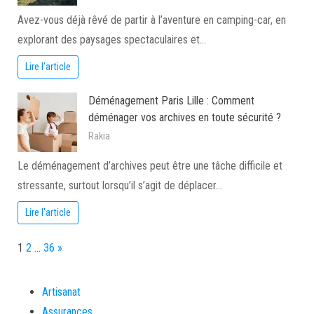
Avez-vous déjà rêvé de partir à l’aventure en camping-car, en
explorant des paysages spectaculaires et…
Lire l'article
Déménagement Paris Lille : Comment
déménager vos archives en toute sécurité ?
Rakia
Le déménagement d’archives peut être une tâche difficile et
stressante, surtout lorsqu’il s’agit de déplacer…
Lire l'article
Page:
Next
1
2
…
36
»
Artisanat
Assurances