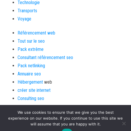
Technologie
Transports
Voyage
Référencement web
Tout sur le seo
Pack extrême
Consultant référencement seo
Pack netlinking
Annuaire seo
Hébergement
web
créer site internet
Consulting seo
We use cookies to ensure that we give you the best
experience on our website. If you continue to use this site we
will assume that you are happy with it.
Fièrement propulsé par
Aide aux webmasters
|
Thème :
Bulk