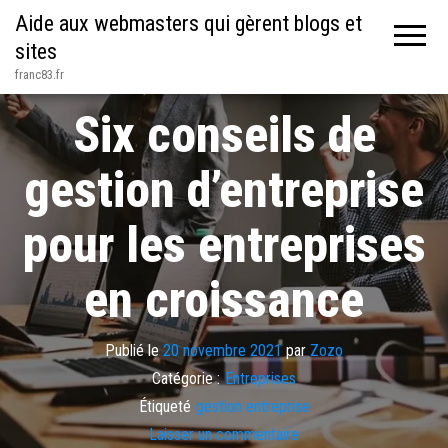
Aide aux webmasters qui gèrent blogs et
sites
franc83.fr
Six conseils de
gestion d’entreprise
pour les entreprises
en croissance
Publié le
20 novembre 2021
par
Zozo
Catégorie :
Entreprises
Étiqueté
gestion entreprise
Laisser un commentaire