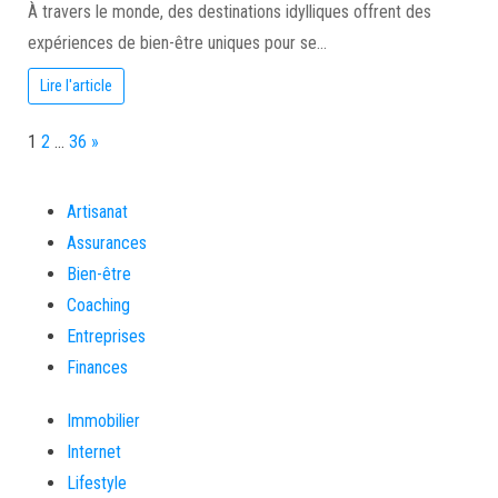
À travers le monde, des destinations idylliques offrent des
expériences de bien-être uniques pour se…
Lire l'article
Page:
Next
1
2
…
36
»
Artisanat
Assurances
Bien-être
Coaching
Entreprises
Finances
Immobilier
Internet
Lifestyle