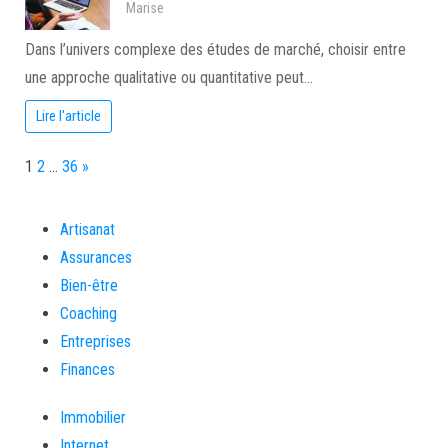
Marise
Dans l’univers complexe des études de marché, choisir entre
une approche qualitative ou quantitative peut…
Lire l'article
Page:
Next
1
2
…
36
»
Artisanat
Assurances
Bien-être
Coaching
Entreprises
Finances
Immobilier
Internet