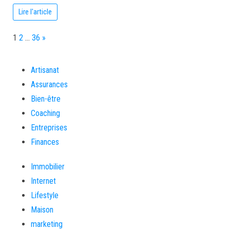
Lire l'article
Page:
Next
1
2
…
36
»
Artisanat
Assurances
Bien-être
Coaching
Entreprises
Finances
Immobilier
Internet
Lifestyle
Maison
marketing