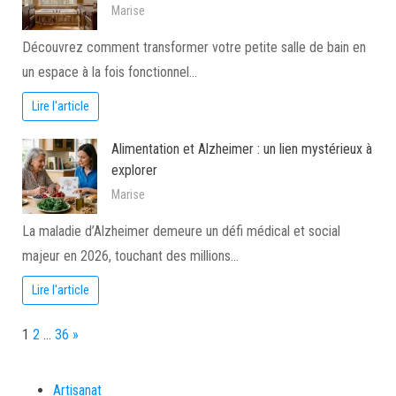
Marise
Découvrez comment transformer votre petite salle de bain en
un espace à la fois fonctionnel…
Lire l'article
Alimentation et Alzheimer : un lien mystérieux à
explorer
Marise
La maladie d’Alzheimer demeure un défi médical et social
majeur en 2026, touchant des millions…
Lire l'article
Page:
Next
1
2
…
36
»
Artisanat