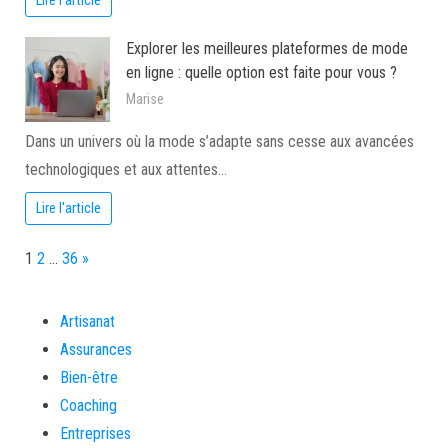
Lire l'article
Explorer les meilleures plateformes de mode
en ligne : quelle option est faite pour vous ?
Marise
Dans un univers où la mode s’adapte sans cesse aux avancées
technologiques et aux attentes…
Lire l'article
Page:
Next
1
2
…
36
»
Artisanat
Assurances
Bien-être
Coaching
Entreprises