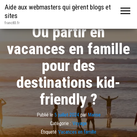
Aide aux webmasters qui gèrent blogs et
sites
franc83.fr
Où partir en
vacances en famille
pour des
destinations kid-
friendly ?
Publié le
5 juillet 2024
par
Marise
Catégorie :
Voyage
Étiqueté
Vacances en famille