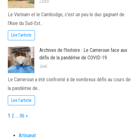
Zozo
Le Vietnam et le Cambodge, c’est un peu le duo gagnant de
l’Asie du Sud-Est…
Lire l'article
Archives de l’hsitoire : Le Cameroun face aux
défis de la pandémie de COVID-19
Joel
Le Cameroun a été confronté à de nombreux défis au cours de
la pandémie de…
Lire l'article
Page:
Next
1
2
…
36
»
Artisanat