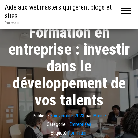
Aide aux webmasters qui gèrent blogs et
sites
franc83.fr
Formation en
entreprise : investir
dans le
développement de
vos talents
Publié le
8 novembre 2023
par
Marise
Catégorie :
Entreprises
Étiqueté
Formation