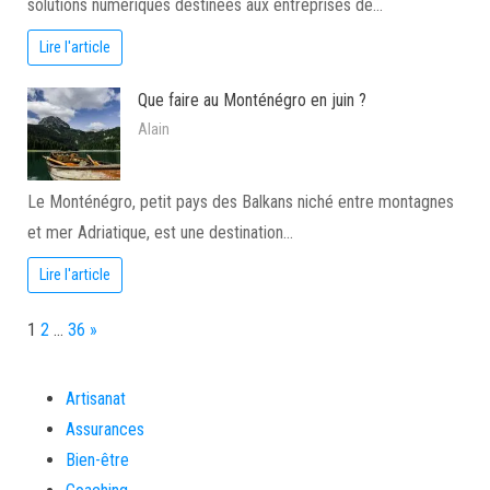
solutions numériques destinées aux entreprises de…
Lire l'article
Que faire au Monténégro en juin ?
Alain
Le Monténégro, petit pays des Balkans niché entre montagnes
et mer Adriatique, est une destination…
Lire l'article
Page:
Next
1
2
…
36
»
Artisanat
Assurances
Bien-être