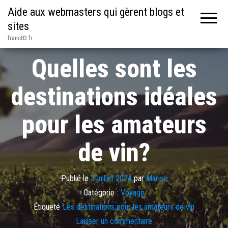
Aide aux webmasters qui gèrent blogs et
sites
franc83.fr
Quelles sont les
destinations idéales
pour les amateurs
de vin?
Publié le
3 juillet 2024
par
Marise
Catégorie :
Voyage
Étiqueté
Les destinations pour les amateurs de vin
Laisser un commentaire